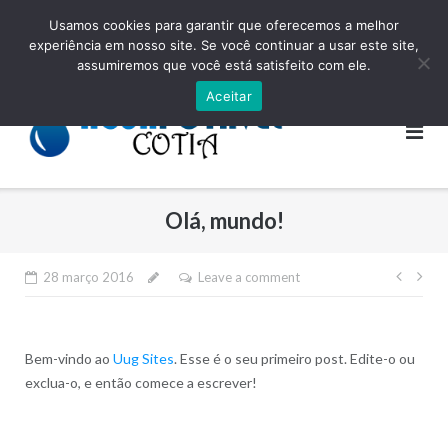
Skip
(11) 4616-2319
aguapotavelcotia@outlook.com
Usamos cookies para garantir que oferecemos a melhor
to
experiência em nosso site. Se você continuar a usar este site,
Home
Quem Somos
Serviços
Frota
Contato
content
assumiremos que você está satisfeito com ele.
Aceitar
Olá, mundo!
Nave
28 março 2016
Leave a comment
de
Post
Bem-vindo ao
Uug Sites
. Esse é o seu primeiro post. Edite-o ou
exclua-o, e então comece a escrever!